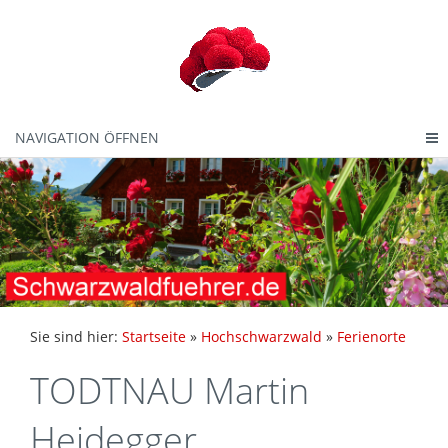
NAVIGATION ÖFFNEN
Sie sind hier:
Startseite
»
Hochschwarzwald
»
Ferienorte
TODTNAU Martin
Heidegger