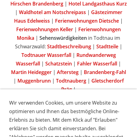
Hirschen Brandenberg
|
Hotel Landgasthaus Kurz
|
Waldhotel am Notschreipass
|
Gästezimmer
Haus Edelweiss
|
Ferienwohnungen Dietsche
|
Ferienwohnungen Keller
|
Ferienwohnungen
Monika
|
Sehenswürdigkeiten
in Todtnau im
Schwarzwald:
Stadtbeschreibung
|
Stadtteile
|
Todtnauer Wasserfall
|
Rundwanderweg
Wasserfall
|
Schatzstein
|
Fahler Wasserfall
|
Martin Heidegger
|
Aftersteg
|
Brandenberg-Fahl
|
Muggenbrunn
|
Todtnauberg
|
Gletscherdorf
Präg
|
Wir verwenden Cookies, um unsere Website zu
optimieren und Ihnen das bestmögliche Online-
Erlebnis zu bieten. Mit dem Klick auf "Erlauben"
IMPRESSUM
COOKIES & DATENSCHUTZ
AGB
TOURISMUSHELD
WISSENSWERT
NEWSLETTER
erklären Sie sich damit einverstanden. Bei
INSERIEREN