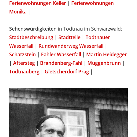
Ferienwohnungen Keller
|
Ferienwohnungen
Monika
|
Sehenswürdigkeiten
in Todtnau im Schwarzwald:
Stadtbeschreibung
|
Stadtteile
|
Todtnauer
Wasserfall
|
Rundwanderweg Wasserfall
|
Schatzstein
|
Fahler Wasserfall
|
Martin Heidegger
|
Aftersteg
|
Brandenberg-Fahl
|
Muggenbrunn
|
Todtnauberg
|
Gletscherdorf Präg
|