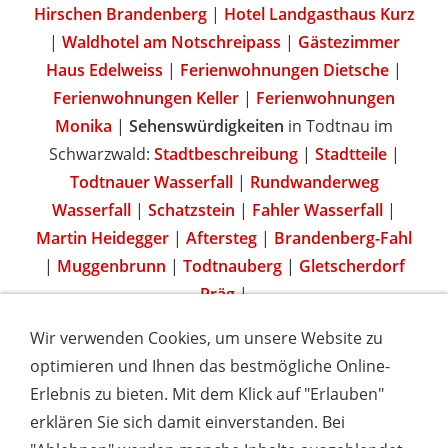
Hirschen Brandenberg
|
Hotel Landgasthaus Kurz
|
Waldhotel am Notschreipass
|
Gästezimmer
Haus Edelweiss
|
Ferienwohnungen Dietsche
|
Ferienwohnungen Keller
|
Ferienwohnungen
Monika
|
Sehenswürdigkeiten
in Todtnau im
Schwarzwald:
Stadtbeschreibung
|
Stadtteile
|
Todtnauer Wasserfall
|
Rundwanderweg
Wasserfall
|
Schatzstein
|
Fahler Wasserfall
|
Martin Heidegger
|
Aftersteg
|
Brandenberg-Fahl
|
Muggenbrunn
|
Todtnauberg
|
Gletscherdorf
Präg
|
Wir verwenden Cookies, um unsere Website zu
optimieren und Ihnen das bestmögliche Online-
Erlebnis zu bieten. Mit dem Klick auf "Erlauben"
IMPRESSUM
COOKIES & DATENSCHUTZ
AGB
TOURISMUSHELD
WISSENSWERT
NEWSLETTER
erklären Sie sich damit einverstanden. Bei
INSERIEREN