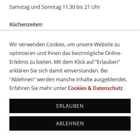
Samstag und Sonntag 11.30 bis 21 Uhr
Küchenzeiten:
Mittwoch bis Freitag von 12 bis 14 Uhrund von
17.30 bis 20 Uhr
Wir verwenden Cookies, um unsere Website zu
Samstag und Sonntag durchgehend warme Küche
optimieren und Ihnen das bestmögliche Online-
Ruhetage am Montag und Dienstag, außer an
Erlebnis zu bieten. Mit dem Klick auf "Erlauben"
Feiertagen
erklären Sie sich damit einverstanden. Bei
Frühstück auch an Ruhetagen
"Ablehnen" werden manche Inhalte ausgeblendet.
Erfahren Sie mehr unter
Cookies & Datenschutz
ERLAUBEN
Hochschwarzwald Card
Mit der Hochschwarzwald Card gestalten
ABLEHNEN
Sie Ihren Urlaub individuell und nach Ihren
Wünschen – mit rund 100 Attraktionen,