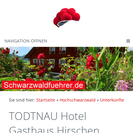
NAVIGATION ÖFFNEN
Sie sind hier:
Startseite
»
Hochschwarzwald
»
Unterkünfte
TODTNAU Hotel
Gasthaus Hirschen