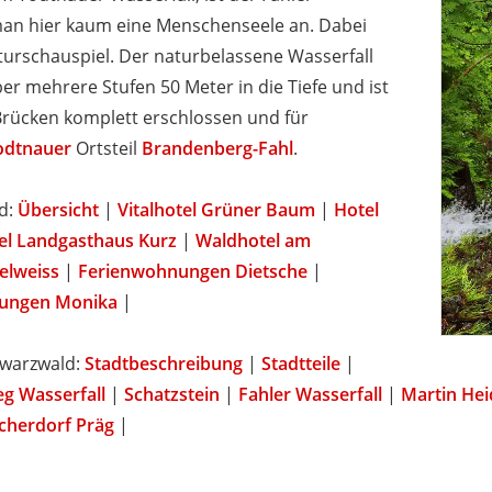
 man hier kaum eine Menschenseele an. Dabei
aturschauspiel. Der naturbelassene Wasserfall
er mehrere Stufen 50 Meter in die Tiefe und ist
Brücken komplett erschlossen und für
odtnauer
Ortsteil
Brandenberg-Fahl
.
d:
Übersicht
|
Vitalhotel Grüner Baum
|
Hotel
el Landgasthaus Kurz
|
Waldhotel am
elweiss
|
Ferienwohnungen Dietsche
|
ungen Monika
|
hwarzwald:
Stadtbeschreibung
|
Stadtteile
|
 Wasserfall
|
Schatzstein
|
Fahler Wasserfall
|
Martin He
cherdorf Präg
|