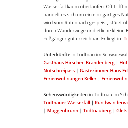
Wasserfall kaum überlaufen. Oft trifft
handelt es sich um ein einzigartiges N
wird vom Rotenbach gespeist, stürzt üb
durch Wanderwege und etliche kleine 
Fußgänger gut erreichbar. Er liegt im
T
Unterkünfte
in Todtnau im Schwarzwal
Gasthaus Hirschen Brandenberg
|
Hot
Notschreipass
|
Gästezimmer Haus Ed
Ferienwohnungen Keller
|
Ferienwohn
Sehenswürdigkeiten
in Todtnau im Sc
Todtnauer Wasserfall
|
Rundwanderweg
|
Muggenbrunn
|
Todtnauberg
|
Glets