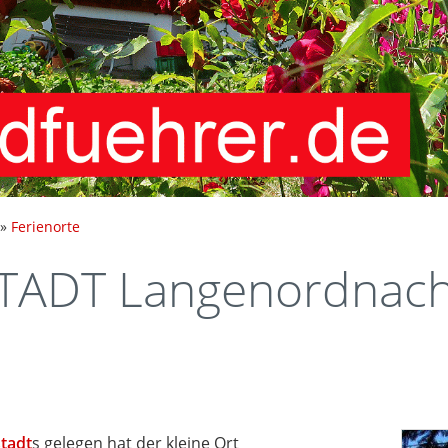
»
Ferienorte
STADT Langenordnac
stadt
s gelegen hat der kleine Ort