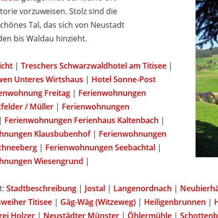
orie vorzuweisen. Stolz sind die
hönes Tal, das sich von Neustadt
en bis Waldau hinzieht.
icht
|
Treschers Schwarzwaldhotel am Titisee
|
wen Unteres Wirtshaus
|
Hotel Sonne-Post
ienwohnung Freitag
|
Ferienwohnungen
elder / Müller
|
Ferienwohnungen
|
Ferienwohnungen Ferienhaus Kaltenbach
|
hnungen Klausbubenhof
|
Ferienwohnungen
chneeberg
|
Ferienwohnungen Seebachtal
|
hnungen Wiesengrund
|
t:
Stadtbeschreibung
|
Jostal
|
Langenordnach
|
Neubierhä
sweiher Titisee
|
Gäg-Wäg (Witzeweg)
|
Heiligenbrunnen
|
rei Holzer
|
Neustädter Münster
|
Öhlermühle
|
Schottenb