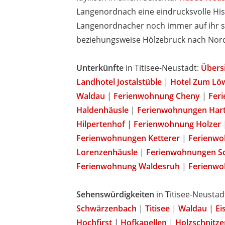
Langenordnach eine eindrucksvolle Hist
Langenordnacher noch immer auf ihr sc
beziehungsweise Hölzebruck nach Nord
Unterkünfte
in Titisee-Neustadt:
Übers
Landhotel Jostalstüble
|
Hotel Zum Lö
Waldau
|
Ferienwohnung Cheny
|
Fer
Haldenhäusle
|
Ferienwohnungen Hartf
Hilpertenhof
|
Ferienwohnung Holzer
Ferienwohnungen Ketterer
|
Ferienwo
Lorenzenhäusle
|
Ferienwohnungen S
Ferienwohnung Waldesruh
|
Ferienwo
Sehenswürdigkeiten
in Titisee-Neustad
Schwärzenbach
|
Titisee
|
Waldau
|
Ei
Hochfirst
|
Hofkapellen
|
Holzschnitze