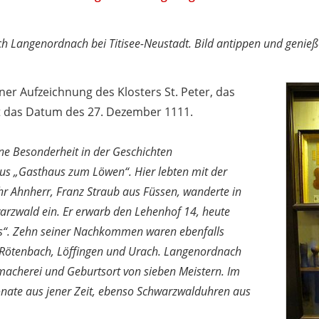
h Langenordnach bei Titisee-Neustadt. Bild antippen und genieß
ner Aufzeichnung des Klosters St. Peter, das
gt das Datum des 27. Dezember 1111.
ne Besonderheit in der Geschichten
us „Gasthaus zum Löwen“. Hier lebten mit der
r Ahnherr, Franz Straub aus Füssen, wanderte in
warzwald ein. Er erwarb den Lehenhof 14, heute
s“. Zehn seiner Nachkommen waren ebenfalls
 Rötenbach, Löffingen und Urach. Langenordnach
macherei und Geburtsort von sieben Meistern. Im
onate aus jener Zeit, ebenso Schwarzwalduhren aus