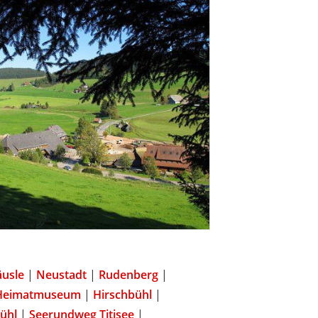
usle
|
Neustadt
|
Rudenberg
|
Heimatmuseum
|
Hirschbühl
|
ühl
|
Seerundweg Titisee
|