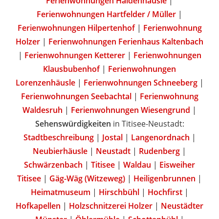
Ferienwohnungen Haldenhäusle
|
Ferienwohnungen Hartfelder / Müller
|
Ferienwohnungen Hilpertenhof
|
Ferienwohnung
Holzer
|
Ferienwohnungen Ferienhaus Kaltenbach
|
Ferienwohnungen Ketterer
|
Ferienwohnungen
Klausbubenhof
|
Ferienwohnungen
Lorenzenhäusle
|
Ferienwohnungen Schneeberg
|
Ferienwohnungen Seebachtal
|
Ferienwohnung
Waldesruh
|
Ferienwohnungen Wiesengrund
|
Sehenswürdigkeiten
in Titisee-Neustadt:
Stadtbeschreibung
|
Jostal
|
Langenordnach
|
Neubierhäusle
|
Neustadt
|
Rudenberg
|
Schwärzenbach
|
Titisee
|
Waldau
|
Eisweiher
Titisee
|
Gäg-Wäg (Witzeweg)
|
Heiligenbrunnen
|
Heimatmuseum
|
Hirschbühl
|
Hochfirst
|
Hofkapellen
|
Holzschnitzerei Holzer
|
Neustädter