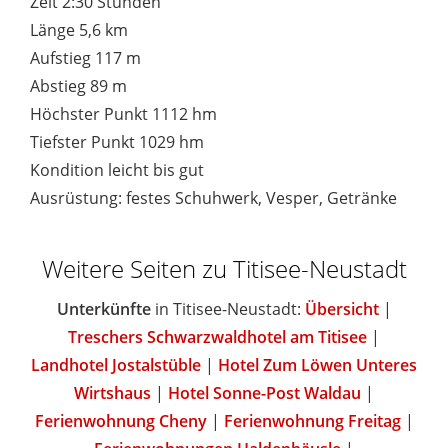
Zeit 2:30 Stunden
Länge 5,6 km
Aufstieg 117 m
Abstieg 89 m
Höchster Punkt 1112 hm
Tiefster Punkt 1029 hm
Kondition leicht bis gut
Ausrüstung: festes Schuhwerk, Vesper, Getränke
Weitere Seiten zu Titisee-Neustadt
Unterkünfte
in Titisee-Neustadt:
Übersicht
|
Treschers Schwarzwaldhotel am Titisee
|
Landhotel Jostalstüble
|
Hotel Zum Löwen Unteres
Wirtshaus
|
Hotel Sonne-Post Waldau
|
Ferienwohnung Cheny
|
Ferienwohnung Freitag
|