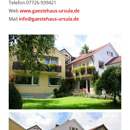
Telefon 07726-939421
Web
www.gaestehaus-ursula.de
Mail
info@gaestehaus-ursula.de