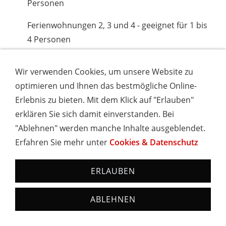
Personen
Ferienwohnungen 2, 3 und 4 - geeignet für 1 bis
4 Personen
Ferienwohnung 5 - geeignet für 2 bis 3 Personen
Wir verwenden Cookies, um unsere Website zu
optimieren und Ihnen das bestmögliche Online-
DreiWeltenCard
Erlebnis zu bieten. Mit dem Klick auf "Erlauben"
erklären Sie sich damit einverstanden. Bei
Bei uns gibt's die DreiWelten-Card. Das bedeutet:
"Ablehnen" werden manche Inhalte ausgeblendet.
freie Fahrt und freier Eintritt – für über 100
Erfahren Sie mehr unter
Cookies & Datenschutz
Attraktionen. Darunter die Rheinfall-Schifffahrt, die
Therme Solemar in Bad Dürrheim, das Gloria-
ERLAUBEN
Theater in Bad Säckingen und die Erlebniswelt der
Rothaus Brauerei. Jetzt buchen und ausgiebig
ABLEHNEN
vorfreuen. Wir sehen uns in den DreiWelten
Schwarzwald-Rheinfall-Bodensee.