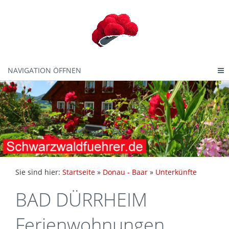
NAVIGATION ÖFFNEN
Sie sind hier:
Startseite
»
Donau - Baar
»
Unterkünfte
BAD DÜRRHEIM
Ferienwohnungen