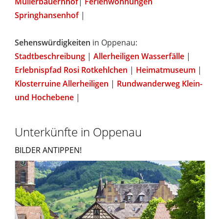
Müllerbauernhof
|
Ferienwohnungen
Springhansenhof
|
Sehenswürdigkeiten
in Oppenau:
Stadtbeschreibung
|
Allerheiligen Wasserfälle
|
Erlebnispfad Rosi Rotkehlchen
|
Heimatmuseum
|
Klosterruine Allerheiligen
|
Rundwanderweg Klein-
und Hochebene
|
Unterkünfte in Oppenau
BILDER ANTIPPEN!