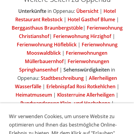
Unterkünfte
in Oppenau:
Übersicht
|
Hotel
Restaurant Rebstock
|
Hotel Gasthof Blume
|
Berggasthaus Braunbergstüble
|
Ferienwohnung
Christianshof
|
Ferienwohnung Hirzighof
|
Ferienwohnung Höfleblick
|
Ferienwohnung
Mooswaldblick
|
Ferienwohnungen
Müllerbauernhof
|
Ferienwohnungen
Springhansenhof
|
Sehenswürdigkeiten
in
Oppenau:
Stadtbeschreibung
|
Allerheiligen
Wasserfälle
|
Erlebnispfad Rosi Rotkehlchen
|
Heimatmuseum
|
Klosterruine Allerheiligen
|
Rundwanderweg Klein- und Hochebene
|
Wir verwenden Cookies, um unsere Website zu
optimieren und Ihnen das bestmögliche Online-
Erlebnis zu bieten. Mit dem Klick auf "Erlauben"