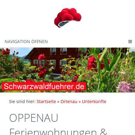
NAVIGATION ÖFFNEN
Sie sind hier:
Startseite
»
Ortenau
»
Unterkünfte
OPPENAU
Ferienwohnungen &