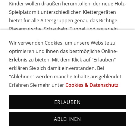
Kinder wollen draußen herumtollen: der neue Holz-
Spielplatz mit unterschiedlichen Klettergeräten
bietet für alle Altersgruppen genau das Richtige.
Riesenrutsche, Schaukeln, Tunnel und sogar ein
kleiner Tierpark wartet auf die Kleinen. Der
Wir verwenden Cookies, um unsere Website zu
Kleinkindspielplatz mit Sandkasten ist in direkter
optimieren und Ihnen das bestmögliche Online-
Sichtnähe zur Terrasse gelegen, die ausreichend
Erlebnis zu bieten. Mit dem Klick auf "Erlauben"
Platz für gemütliche Familien- oder
erklären Sie sich damit einverstanden. Bei
Freundesgesellschaften sowie Firmenfeiern bietet.
"Ablehnen" werden manche Inhalte ausgeblendet.
Erfahren Sie mehr unter
Cookies & Datenschutz
Unsere liebevoll gestaltete Terrasse lädt nicht nur
an schönen Tagen zum Verweilen ein. Zur
ERLAUBEN
Winterzeit wird´s an der Schneebar gemütlich. Die
Bar kann im Winter zu einem attraktiven Ziel von
ABLEHNEN
Schlitten- oder Schneeschuhtouren genutzt
werden. Ausreichend Parkplätze sind nur wenige