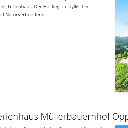
s Ferienhaus. Der Hof liegt in idyllischer
und Naturverbundene.
erienhaus Müllerbauernhof Op