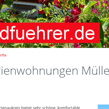
nfte
ienwohnungen Mülle
tenaukreis bietet sehr schöne, komfortable