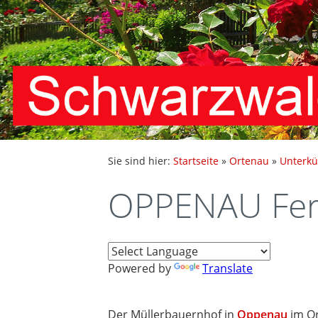
Sie sind hier:
Startseite
»
Ortenau
»
Unterkü
OPPENAU Fer
Powered by
Translate
Der Müllerbauernhof in
Oppenau
im Or