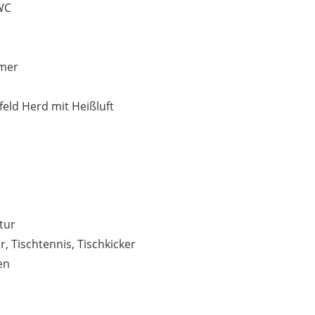
WC
mmer
eld Herd mit Heißluft
tur
, Tischtennis, Tischkicker
en