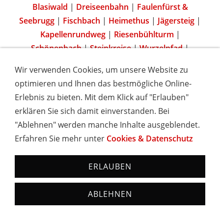
Blasiwald
|
Dreiseenbahn
|
Faulenfürst &
Seebrugg
|
Fischbach
|
Heimethus
|
Jägersteig
|
Kapellenrundweg
|
Riesenbühlturm
|
Schönenbach
|
Steinkreise
|
Wurzelpfad
|
Wir verwenden Cookies, um unsere Website zu
optimieren und Ihnen das bestmögliche Online-
Erlebnis zu bieten. Mit dem Klick auf "Erlauben"
IMPRESSUM
COOKIES & DATENSCHUTZ
AGB
TOURISMUSHELD
WISSENSWERT
NEWSLETTER
erklären Sie sich damit einverstanden. Bei
INSERIEREN
"Ablehnen" werden manche Inhalte ausgeblendet.
Erfahren Sie mehr unter
Cookies & Datenschutz
Hotels und Ferienwohnungen im Schwarzwald - Urlaub in
Baden-Württemberg
ERLAUBEN
ABLEHNEN