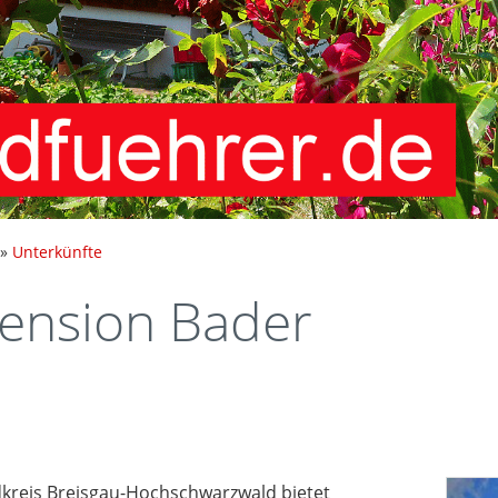
»
Unterkünfte
ension Bader
kreis Breisgau-Hochschwarzwald bietet