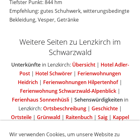
Tiefster Punkt: 844 hm
Empfehlung: gutes Schuhwerk, witterungsbedingte
Bekleidung, Vesper, Getränke
Weitere Seiten zu Lenzkirch im
Schwarzwald
Unterkünfte
in Lenzkirch:
Übersicht
|
Hotel Adler-
Post
|
Hotel Schwörer
|
Ferienwohnungen
Heidrich
|
Ferienwohnungen Hilpertenhof
|
Ferienwohnung Schwarzwald-Alpenblick
|
Ferienhaus Sonnenhüsli
|
Sehenswürdigkeiten
in
Lenzkirch:
Ortsbeschreibung
|
Geschichte
|
Ortsteile
|
Grünwald
|
Raitenbuch
|
Saig
|
Kappel
|
Burgruine Alt-Urach
|
Eulogiusritt
|
Wir verwenden Cookies, um unsere Website zu
Haslachschlucht
|
Hirtenpfad
|
Kirche St. Nikolaus