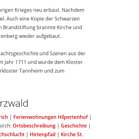
hrigen Krieges neu erbaut. Nachdem
ziel. Auch eine Kopie der Schwarzen
h Brandstiftung brannte Kirche und
stenberg wieder aufgebaut.
hnachtsgeschichte und Szenen aus der
dem Jahr 1711 und wurde dem Kloster
erkloster Tannheim und zum
arzwald
rich
|
Ferienwohnungen Hilpertenhof
|
kirch:
Ortsbeschreibung
|
Geschichte
|
chschlucht
|
Hirtenpfad
|
Kirche St.