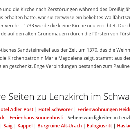
e und die Kirche nach Zerstörungen während des Dreißigjä
us erhalten hatte, war sie zeitweise ein beliebtes Wallfahrts
verehrt. 1733 wurde die kleine Kirche neu errichtet. Durc
wurde auf den alten Grundmauern durch die Fürsten von Für
otisches Sandsteinrelief aus der Zeit um 1370, das die Wei
das die Kirchenpatronin Maria Magdalena zeigt, stammt aus 
lasien geschenkt. Enge Verbindungen bestanden zum Paulin
e Seiten zu Lenzkirch im Schw
otel Adler-Post
|
Hotel Schwörer
|
Ferienwohnungen Heid
ck
|
Ferienhaus Sonnenhüsli
|
Sehenswürdigkeiten
in Lenz
|
Saig
|
Kappel
|
Burgruine Alt-Urach
|
Eulogiusritt
|
Hasla