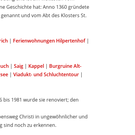
gene Geschichte hat: Anno 1360 gründete
 genannt und vom Abt des Klosters St.
rich
|
Ferienwohnungen Hilpertenhof
|
buch
|
Saig
|
Kappel
|
Burgruine Alt-
see
|
Viadukt- und Schluchtentour
|
6 bis 1981 wurde sie renoviert; den
Lebensweg Christi in ungewöhnlicher und
g sind noch zu erkennen.