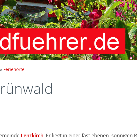
»
Ferienorte
rünwald
 Gemeinde
Lenzkirch
. Er liegt in einer fast ebenen, sonnige