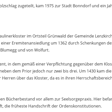
schlag zugeteilt, kam 1975 zur Stadt Bonndorf und ein Jah
Paulinerkloster im Ortsteil Grünwald der Gemeinde Lenzkir
 einer Eremitenansiedlung um 1362 durch Schenkungen des 
 Blumegg und von Wolfurt.
vent, in dem gemäß einer Verpflichtung gegenüber dem Klost
eben dem Prior jedoch nur zwei bis drei. Um 1430 kam die k
 Herren über das Kloster, da es in ihren Herrschaftsbereich
ßen Bücherbestand vor allem zur Seelsorgepraxis. Hier befan
, die früheste Handschrift der Ordenskonstitutionen.