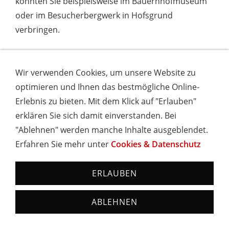
könnten Sie beispielsweise im Bauernhofmuseum
oder im Besucherbergwerk in Hofsgrund
verbringen.
Außerhalb von Oberried lockt die nur 15 km
entfernte historische Altstadt Freiburgs und für
Wir verwenden Cookies, um unsere Website zu
eventuelle Tagesausflüge können wir Ihnen den
optimieren und Ihnen das bestmögliche Online-
Europa-Park Rust sowie die nahegelegene Schweiz
Erlebnis zu bieten. Mit dem Klick auf "Erlauben"
und das nicht weiter entferntere Elsass empfehlen.
erklären Sie sich damit einverstanden. Bei
"Ablehnen" werden manche Inhalte ausgeblendet.
Erfahren Sie mehr unter
Cookies & Datenschutz
Anreise
Mit dem Auto über die A5:
Abfahrt `Freiburg Mitte
ERLAUBEN
´ auf die B31, am Stadtzentrum vorbei in Richtung
Donaueschingen. Zweite Ausfahrt nach dem
ABLEHNEN
Stadttunnel auf die L126 in Richtung Todtnau. Nach