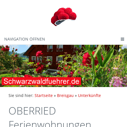
NAVIGATION ÖFFNEN
Sie sind hier:
Startseite
»
Breisgau
»
Unterkünfte
OBERRIED
Ferienwohnungen