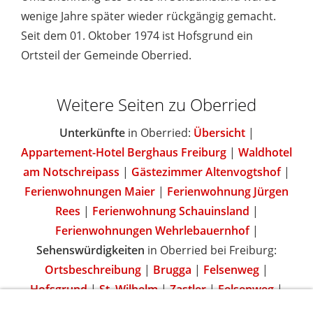
wenige Jahre später wieder rückgängig gemacht.
Seit dem 01. Oktober 1974 ist Hofsgrund ein
Ortsteil der Gemeinde Oberried.
Weitere Seiten zu Oberried
Unterkünfte
in Oberried:
Übersicht
|
Appartement-Hotel Berghaus Freiburg
|
Waldhotel
am Notschreipass
|
Gästezimmer Altenvogtshof
|
Ferienwohnungen Maier
|
Ferienwohnung Jürgen
Rees
|
Ferienwohnung Schauinsland
|
Ferienwohnungen Wehrlebauernhof
|
Sehenswürdigkeiten
in Oberried bei Freiburg:
Ortsbeschreibung
|
Brugga
|
Felsenweg
|
Hofsgrund
|
St. Wilhelm
|
Zastler
|
Felsenweg
|