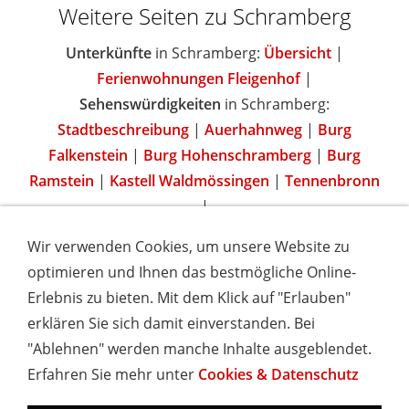
Weitere Seiten zu Schramberg
Unterkünfte
in Schramberg:
Übersicht
|
Ferienwohnungen Fleigenhof
|
Sehenswürdigkeiten
in Schramberg:
Stadtbeschreibung
|
Auerhahnweg
|
Burg
Falkenstein
|
Burg Hohenschramberg
|
Burg
Ramstein
|
Kastell Waldmössingen
|
Tennenbronn
|
Wir verwenden Cookies, um unsere Website zu
optimieren und Ihnen das bestmögliche Online-
Erlebnis zu bieten. Mit dem Klick auf "Erlauben"
IMPRESSUM
COOKIES & DATENSCHUTZ
AGB
TOURISMUSHELD
WISSENSWERT
NEWSLETTER
erklären Sie sich damit einverstanden. Bei
INSERIEREN
"Ablehnen" werden manche Inhalte ausgeblendet.
Erfahren Sie mehr unter
Cookies & Datenschutz
Hotels und Ferienwohnungen im Schwarzwald - Urlaub in
Baden-Württemberg