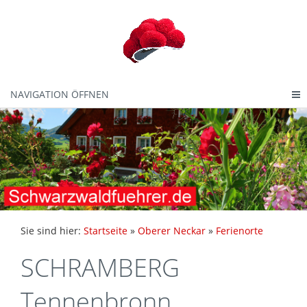
NAVIGATION ÖFFNEN
Sie sind hier:
Startseite
»
Oberer Neckar
»
Ferienorte
SCHRAMBERG
Tennenbronn