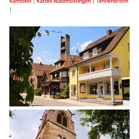
Ramstein
|
Kastell Waldmössingen
|
Tennenbronn
|