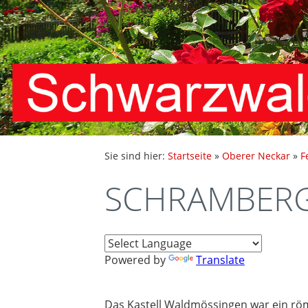
Sie sind hier:
Startseite
»
Oberer Neckar
»
F
SCHRAMBERG 
Powered by
Translate
Das Kastell Waldmössingen war ein röm