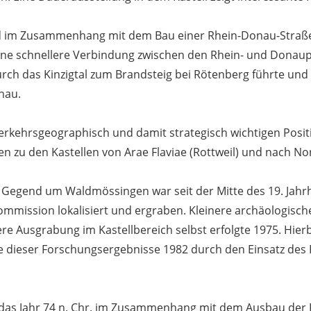
d im Zusammenhang mit dem Bau einer Rhein-Donau-Straße.
ine schnellere Verbindung zwischen den Rhein- und Donaup
rch das Kinzigtal zum Brandsteig bei Rötenberg führte un
nau.
 verkehrsgeographisch und damit strategisch wichtigen Positio
en zu den Kastellen von Arae Flaviae (Rottweil) und nach No
 Gegend um Waldmössingen war seit der Mitte des 19. Jahr
kommission lokalisiert und ergraben. Kleinere archäologis
re Ausgrabung im Kastellbereich selbst erfolgte 1975. Hier
ge dieser Forschungsergebnisse 1982 durch den Einsatz des
as Jahr 74 n. Chr. im Zusammenhang mit dem Ausbau der Ki