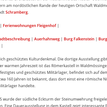
ern am nordöstlichen Rande der heutigen Ortschaft Waldm
adt
Schramberg
.
|
Ferienwohnungen Fleigenhof
|
adtbeschreibung
|
Auerhahnweg
|
Burg Falkenstein
|
Bur
|
tlich geschütztes Kulturdenkmal. Die dortige Ausstellung gi
der warmen Jahreszeit ist das Römerkastell in Waldmössingen
efestigtes und geschütztes Militärlager, befindet sich auf d
wa 160 Jahren ist bekannt, dass dort einst eine römische 
ilitärlager handelte.
75 wurde der südliche Eckturm der Steinumwehrung freigele
. Eine Dauerausstellung in dem Kastell zeigt interessant