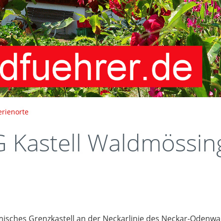
erienorte
Kastell Waldmössin
isches Grenzkastell an der Neckarlinie des Neckar-Odenwal