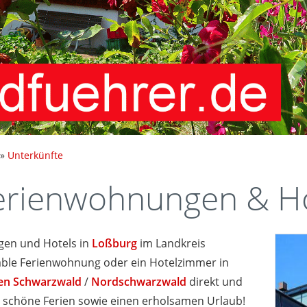
»
Unterkünfte
rienwohnungen & Ho
en und Hotels in
Loßburg
im Landkreis
able Ferienwohnung oder ein Hotelzimmer in
ren Schwarzwald
/
Nordschwarzwald
direkt und
 schöne Ferien sowie einen erholsamen Urlaub!