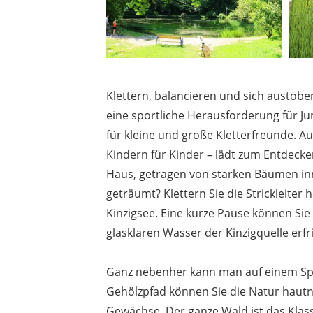
Klettern, balancieren und sich austoben
eine sportliche Herausforderung für Ju
für kleine und große Kletterfreunde. 
Kindern für Kinder – lädt zum Entdeck
Haus, getragen von starken Bäumen i
geträumt? Klettern Sie die Strickleiter
Kinzigsee. Eine kurze Pause können Si
glasklaren Wasser der Kinzigquelle erf
Ganz nebenher kann man auf einem Spa
Gehölzpfad können Sie die Natur hautn
Gewächse. Der ganze Wald ist das Klas