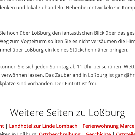
zu denken und lokal zu handeln. Nebenbei entwickeln sie Ko
e hoch über Loßburg den fantastischen Blick über das ge
 Weg zum Vogteiturm sollten Sie es nicht versäumen die Hi
Himmel über Loßburg ein kleines Stückchen näher bringen.
 können Sie sich jeden Sonntag ab 11 Uhr bei schönem Wett
 verwöhnen lassen. Das Zauberland in Loßburg ist ganzjähri
ätze sind vorhanden. Der Eintritt ist frei.
Weitere Seiten zu Loßburg
ht
|
Landhotel zur Linde Lombach
|
Ferienwohnung Marcel
eiten
in Loßburg:
Ortsbeschreibung
|
Geschichte
|
Ortsteil