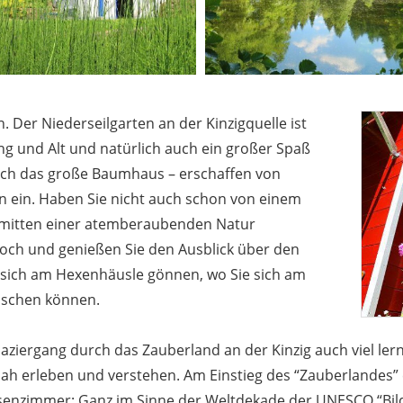
. Der Niederseilgarten an der Kinzigquelle ist
ng und Alt und natürlich auch ein großer Spaß
Auch das große Baumhaus – erschaffen von
en ein. Haben Sie nicht auch schon von einem
nmitten einer atemberaubenden Natur
 hoch und genießen Sie den Ausblick über den
e sich am Hexenhäusle gönnen, wo Sie sich am
rischen können.
ziergang durch das Zauberland an der Kinzig auch viel le
ah erleben und verstehen. Am Einstieg des “Zauberlandes”
senzimmer: Ganz im Sinne der Weltdekade der UNESCO “Bild