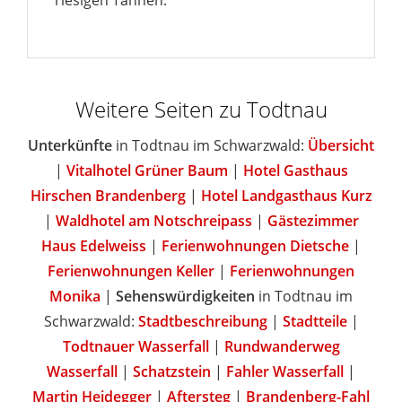
riesigen Tannen.
Weitere Seiten zu Todtnau
Unterkünfte
in Todtnau im Schwarzwald:
Übersicht
|
Vitalhotel Grüner Baum
|
Hotel Gasthaus
Hirschen Brandenberg
|
Hotel Landgasthaus Kurz
|
Waldhotel am Notschreipass
|
Gästezimmer
Haus Edelweiss
|
Ferienwohnungen Dietsche
|
Ferienwohnungen Keller
|
Ferienwohnungen
Monika
|
Sehenswürdigkeiten
in Todtnau im
Schwarzwald:
Stadtbeschreibung
|
Stadtteile
|
Todtnauer Wasserfall
|
Rundwanderweg
Wasserfall
|
Schatzstein
|
Fahler Wasserfall
|
Martin Heidegger
|
Aftersteg
|
Brandenberg-Fahl