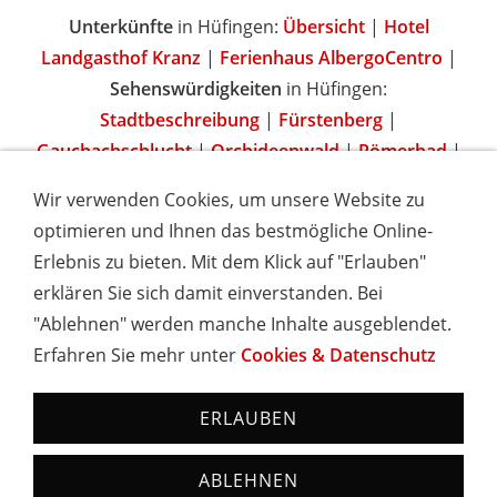
Unterkünfte
in Hüfingen:
Übersicht
|
Hotel
Landgasthof Kranz
|
Ferienhaus AlbergoCentro
|
Sehenswürdigkeiten
in Hüfingen:
Stadtbeschreibung
|
Fürstenberg
|
Gauchachschlucht
|
Orchideenwald
|
Römerbad
|
Wir verwenden Cookies, um unsere Website zu
optimieren und Ihnen das bestmögliche Online-
Erlebnis zu bieten. Mit dem Klick auf "Erlauben"
IMPRESSUM
COOKIES & DATENSCHUTZ
AGB
TOURISMUSHELD
WISSENSWERT
NEWSLETTER
erklären Sie sich damit einverstanden. Bei
INSERIEREN
"Ablehnen" werden manche Inhalte ausgeblendet.
Erfahren Sie mehr unter
Cookies & Datenschutz
Hotels und Ferienwohnungen im Schwarzwald - Urlaub in
Baden-Württemberg
ERLAUBEN
ABLEHNEN