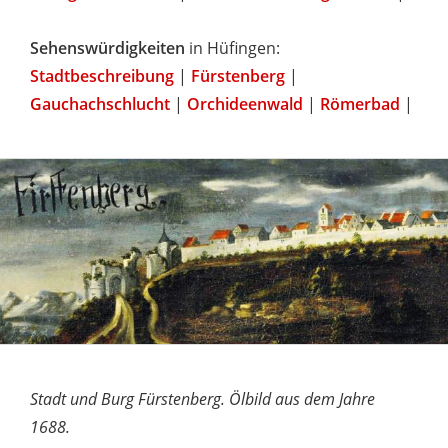
Sehenswürdigkeiten
in Hüfingen:
Stadtbeschreibung
|
Fürstenberg
|
Gauchachschlucht
|
Orchideenwald
|
Römerbad
|
Stadt und Burg Fürstenberg. Ölbild aus dem Jahre
1688.