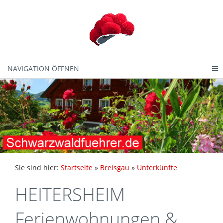
NAVIGATION ÖFFNEN
Sie sind hier:
Startseite
»
Breisgau
»
Unterkünfte
HEITERSHEIM
Ferienwohnungen &