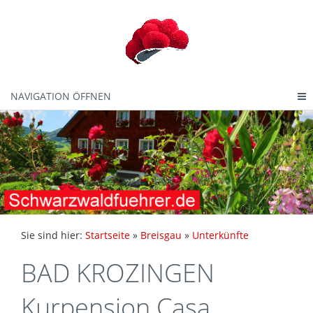
NAVIGATION ÖFFNEN
Sie sind hier:
Startseite
»
Breisgau
»
Unterkünfte
BAD KROZINGEN
Kurpension Casa