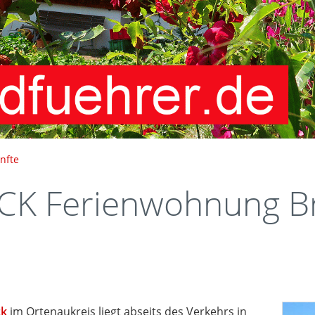
nfte
K Ferienwohnung B
ck
im Ortenaukreis liegt abseits des Verkehrs in