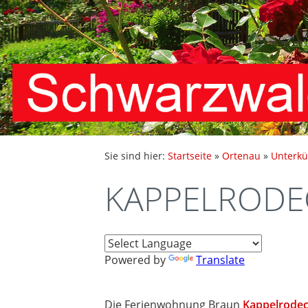
Sie sind hier:
Startseite
»
Ortenau
»
Unterkü
KAPPELRODEC
Powered by
Translate
Die Ferienwohnung Braun
Kappelrode