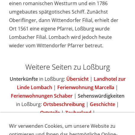
einen romanischen Westturm und ein 1786
umgebautes spätgotisches Schiff. Zunächst
Oberiflinger, dann Wittendorfer Filial, erhielt der
Ort 1561 eine eigene Pfarrei, Loßburg wurde
Lombacher Filial. Lombach wird jedoch heute
wieder vom Wittendorfer Pfarrer betreut.
Weitere Seiten zu Loßburg
Unterkünfte
in Loßburg:
Übersicht
|
Landhotel zur
Linde Lombach
|
Ferienwohnung Marcella
|
Ferienwohnungen Schaber
|
Sehenswürdigkeiten
in Loßburg:
Ortsbeschreibung
|
Geschichte
|
Ortsteile
|
Zauberland
|
Wir verwenden Cookies, um unsere Website zu
optimieren und Ihnen das bestmögliche Online-