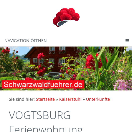
NAVIGATION ÖFFNEN
Sie sind hier:
Startseite
»
Kaiserstuhl
»
Unterkünfte
VOGTSBURG
Ferienwohnung