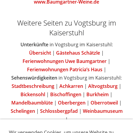
www.Baumgartner-Weine.de
Weitere Seiten zu Vogtsburg im
Kaiserstuhl
Unterkünfte
in Vogtsburg im Kaiserstuhl:
Übersicht
|
Gästehaus Schätzle
|
Ferienwohnungen Uwe Baumgartner
|
Ferienwohnungen Patricia’s Haus
|
Sehenswürdigkeiten
in Vogtsburg im Kaiserstuhl:
Stadtbeschreibung
|
Achkarren
|
Altvogtsburg
|
Bickensohl
|
Bischoffingen
|
Burkheim
|
Mandelbaumblüte
|
Oberbergen
|
Oberrotweil
|
Schelingen
|
Schlossbergpfad
|
Weinbaumuseum
|
Wir verwenden Cookies, um unsere Website zu