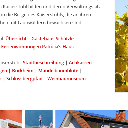
 Kaiserstuhl bilden und deren Verwaltungssitz.
 in die Berge des Kaiserstuhls, die an ihren
hen mit Laubwäldern bewachsen sind.
hl:
Übersicht
|
Gästehaus Schätzle
|
|
Ferienwohnungen Patricia’s Haus
|
aiserstuhl:
Stadtbeschreibung
|
Achkarren
|
ngen
|
Burkheim
|
Mandelbaumblüte
|
n
|
Schlossbergpfad
|
Weinbaumuseum
|