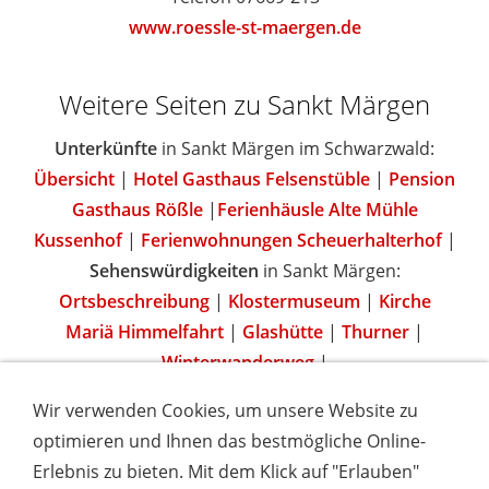
www.roessle-st-maergen.de
Weitere Seiten zu Sankt Märgen
Unterkünfte
in Sankt Märgen im Schwarzwald:
Übersicht
|
Hotel Gasthaus Felsenstüble
|
Pension
Gasthaus Rößle
|
Ferienhäusle Alte Mühle
Kussenhof
|
Ferienwohnungen Scheuerhalterhof
|
Sehenswürdigkeiten
in Sankt Märgen:
Ortsbeschreibung
|
Klostermuseum
|
Kirche
Mariä Himmelfahrt
|
Glashütte
|
Thurner
|
Winterwanderweg
|
Wir verwenden Cookies, um unsere Website zu
optimieren und Ihnen das bestmögliche Online-
Erlebnis zu bieten. Mit dem Klick auf "Erlauben"
IMPRESSUM
COOKIES & DATENSCHUTZ
AGB