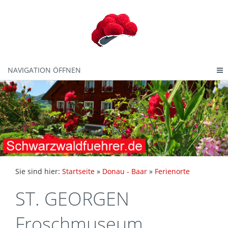
NAVIGATION ÖFFNEN
Sie sind hier:
Startseite
»
Donau - Baar
»
Ferienorte
ST. GEORGEN
Froschmuseum