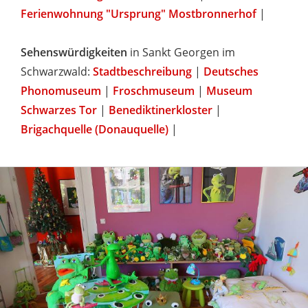
Ferienwohnung "Ursprung" Mostbronnerhof
|
Sehenswürdigkeiten
in Sankt Georgen im
Schwarzwald:
Stadtbeschreibung
|
Deutsches
Phonomuseum
|
Froschmuseum
|
Museum
Schwarzes Tor
|
Benediktinerkloster
|
Brigachquelle (Donauquelle)
|