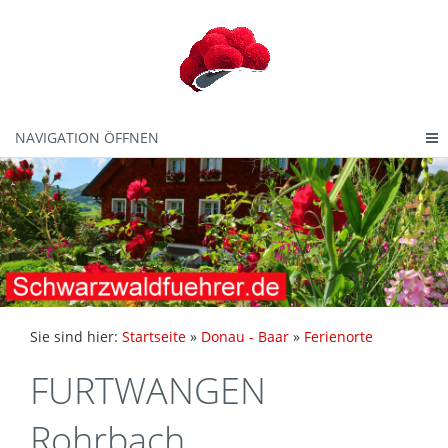
NAVIGATION ÖFFNEN
Sie sind hier:
Startseite
»
Donau - Baar
»
Ferienorte
FURTWANGEN
Rohrbach