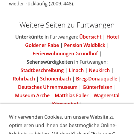
wieder rückläufig (2009: 448).
Weitere Seiten zu Furtwangen
Unterkünfte
in Furtwangen:
Übersicht
|
Hotel
Goldener Rabe
|
Pension Waldblick
|
Ferienwohnungen Grundhof
|
Sehenswürdigkeiten
in Furtwangen:
Stadtbeschreibung
|
Linach
|
Neukirch
|
Rohrbach
|
Schönenbach
|
Breg-Donauquelle
|
Deutsches Uhrenmuseum
|
Günterfelsen
|
Museum Arche
|
Matthias Faller
|
Wagnerstal
Königenhof
|
Wir verwenden Cookies, um unsere Website zu
optimieren und Ihnen das bestmögliche Online-
Erlebnis zu bieten. Mit dem Klick auf "Erlauben"