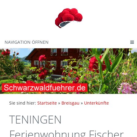
NAVIGATION ÖFFNEN
Sie sind hier:
Startseite
»
Breisgau
»
Unterkünfte
TENINGEN
Ferienwohnung Fischer