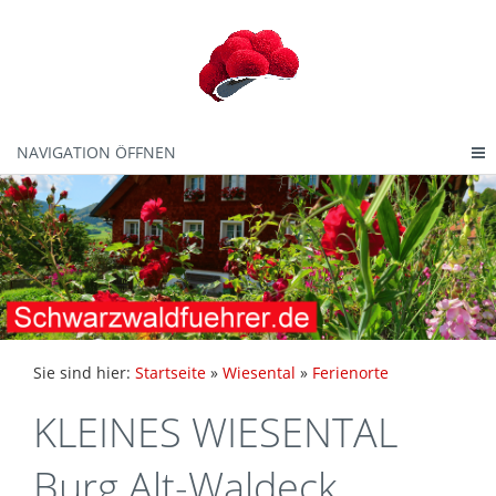
NAVIGATION ÖFFNEN
Sie sind hier:
Startseite
»
Wiesental
»
Ferienorte
KLEINES WIESENTAL
Burg Alt-Waldeck