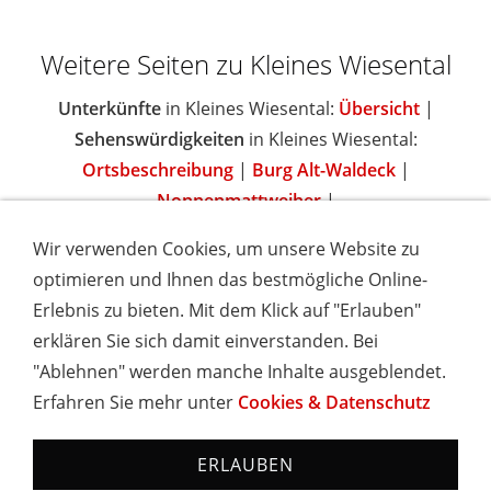
Weitere Seiten zu Kleines Wiesental
Unterkünfte
in Kleines Wiesental:
Übersicht
|
Sehenswürdigkeiten
in Kleines Wiesental:
Ortsbeschreibung
|
Burg Alt-Waldeck
|
Nonnenmattweiher
|
Wir verwenden Cookies, um unsere Website zu
optimieren und Ihnen das bestmögliche Online-
Erlebnis zu bieten. Mit dem Klick auf "Erlauben"
IMPRESSUM
COOKIES & DATENSCHUTZ
AGB
TOURISMUSHELD
WISSENSWERT
NEWSLETTER
erklären Sie sich damit einverstanden. Bei
INSERIEREN
"Ablehnen" werden manche Inhalte ausgeblendet.
Erfahren Sie mehr unter
Cookies & Datenschutz
Hotels und Ferienwohnungen im Schwarzwald - Urlaub in
Baden-Württemberg
ERLAUBEN