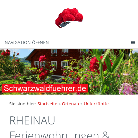
NAVIGATION ÖFFNEN
Sie sind hier:
Startseite
»
Ortenau
»
Unterkünfte
RHEINAU
Ferienwohnungen &