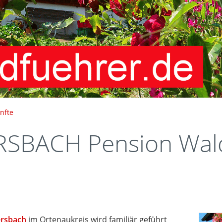
nfte
BACH Pension Wald
rsbach
im Ortenaukreis wird familiär geführt