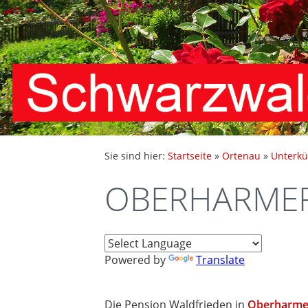
Sie sind hier:
Startseite
»
Ortenau
»
Unterkü
OBERHARMERS
Powered by
Translate
Die Pension Waldfrieden in
Oberharme