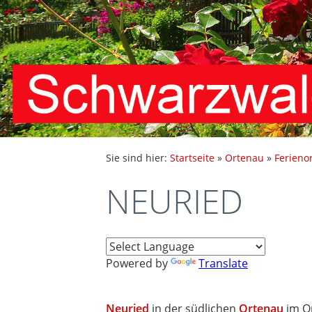
Sie sind hier:
Startseite
»
Ortenau
»
Ferieno
NEURIED
Powered by
Translate
Neuried
in der südlichen
Ortenau
im Or