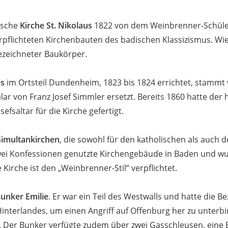
lische
Kirche St. Nikolaus
1822 von dem Weinbrenner-Schüler
flichteten Kirchenbauten des badischen Klassizismus. Wie d
zeichneter Baukörper.
es
im Ortsteil Dundenheim, 1823 bis 1824 errichtet, stammt
ar von Franz Josef Simmler ersetzt. Bereits 1860 hatte der
fsaltar für die Kirche gefertigt.
Simultankirchen
, die sowohl für den katholischen als auch 
 zwei Konfessionen genutzte Kirchengebäude in Baden und 
e Kirche ist den „Weinbrenner-Stil“ verpflichtet.
nker Emilie
. Er war ein Teil des Westwalls und hatte die 
interlandes, um einen Angriff auf Offenburg her zu unterb
 Der Bunker verfügte zudem über zwei Gasschleusen, eine 