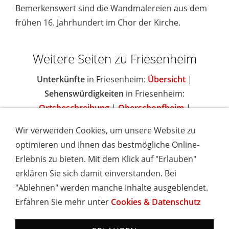
Bemerkenswert sind die Wandmalereien aus dem
frühen 16. Jahrhundert im Chor der Kirche.
Weitere Seiten zu Friesenheim
Unterkünfte
in Friesenheim:
Übersicht
|
Sehenswürdigkeiten
in Friesenheim:
Ortsbeschreibung
|
Oberschopfheim
|
Wir verwenden Cookies, um unsere Website zu
optimieren und Ihnen das bestmögliche Online-
Erlebnis zu bieten. Mit dem Klick auf "Erlauben"
IMPRESSUM
COOKIES & DATENSCHUTZ
AGB
TOURISMUSHELD
WISSENSWERT
NEWSLETTER
erklären Sie sich damit einverstanden. Bei
INSERIEREN
"Ablehnen" werden manche Inhalte ausgeblendet.
Erfahren Sie mehr unter
Cookies & Datenschutz
Hotels und Ferienwohnungen im Schwarzwald - Urlaub in
Baden-Württemberg