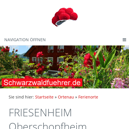
NAVIGATION ÖFFNEN
Sie sind hier:
Startseite
»
Ortenau
»
Ferienorte
FRIESENHEIM
Oberschopfheim