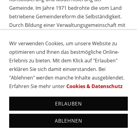
Gemeinde. Im Jahre 1971 bedrohte die vom Land
betriebene Gemeindereform die Selbständigkeit.
Durch Bildung einer Verwaltungsgemeinschaft mit
Haslach konnte jedoch die Eigenständigkeit der
Verwaltung erhalten werden.
Wir verwenden Cookies, um unsere Website zu
optimieren und Ihnen das bestmögliche Online-
Erlebnis zu bieten. Mit dem Klick auf "Erlauben"
Weitere Seiten zu Fischerbach
erklären Sie sich damit einverstanden. Bei
Unterkünfte
in Fischerbach:
Übersicht
|
"Ablehnen" werden manche Inhalte ausgeblendet.
Ferienwohnungen Hochenhof
|
Erfahren Sie mehr unter
Cookies & Datenschutz
Sehenswürdigkeiten
in Fischerbach:
Ortsbeschreibung
|
ERLAUBEN
ABLEHNEN
IMPRESSUM
COOKIES & DATENSCHUTZ
AGB