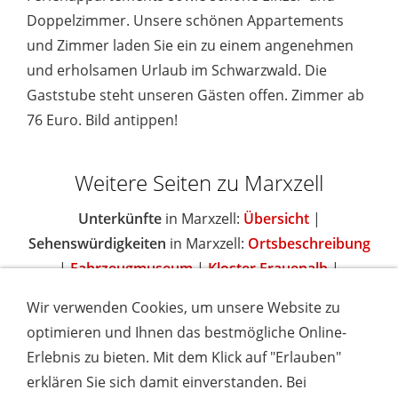
Doppelzimmer. Unsere schönen Appartements
und Zimmer laden Sie ein zu einem angenehmen
und erholsamen Urlaub im Schwarzwald. Die
Gaststube steht unseren Gästen offen. Zimmer ab
76 Euro. Bild antippen!
Weitere Seiten zu Marxzell
Unterkünfte
in Marxzell:
Übersicht
|
Sehenswürdigkeiten
in Marxzell:
Ortsbeschreibung
|
Fahrzeugmuseum
|
Kloster Frauenalb
|
Wir verwenden Cookies, um unsere Website zu
optimieren und Ihnen das bestmögliche Online-
Erlebnis zu bieten. Mit dem Klick auf "Erlauben"
IMPRESSUM
COOKIES & DATENSCHUTZ
AGB
TOURISMUSHELD
WISSENSWERT
NEWSLETTER
erklären Sie sich damit einverstanden. Bei
INSERIEREN