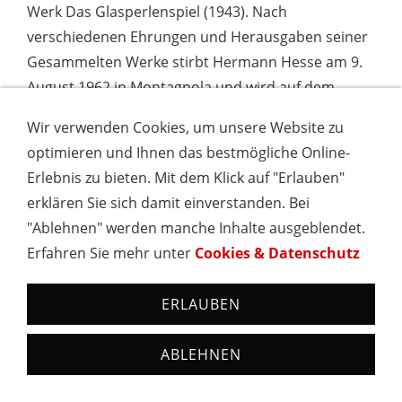
Werk Das Glasperlenspiel (1943). Nach
verschiedenen Ehrungen und Herausgaben seiner
Gesammelten Werke stirbt Hermann Hesse am 9.
August 1962 in Montagnola und wird auf dem
Friedhof San Abbondio beerdigt.
Wir verwenden Cookies, um unsere Website zu
optimieren und Ihnen das bestmögliche Online-
Hesse ist der meistgelesene deutschsprachige
Erlebnis zu bieten. Mit dem Klick auf "Erlauben"
Schriftsteller unseres Jahrhunderts. In einem
erklären Sie sich damit einverstanden. Bei
historischen Gebäude mit Blick auf den Marktplatz
"Ablehnen" werden manche Inhalte ausgeblendet.
seiner Geburtsstadt Calw ist die größte
Erfahren Sie mehr unter
Cookies & Datenschutz
Dauerausstellung in Europa über diesen Dichter
untergebracht. Das Hermann-Hesse-Museum
ERLAUBEN
(Marktplatz 30) umfasst auf einer Fläche von mehr
als 200 qm in 10 Räumen die Lebens-, Werk- und
ABLEHNEN
Wirkungsgeschichte dieses wohl im Ausland
populärsten Schriftstellers.