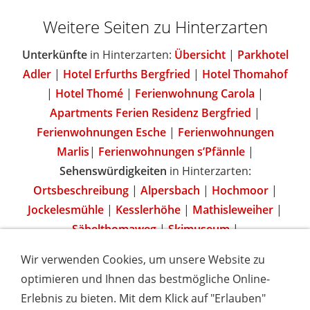
Weitere Seiten zu Hinterzarten
Unterkünfte
in Hinterzarten:
Übersicht
|
Parkhotel
Adler
|
Hotel Erfurths Bergfried
|
Hotel Thomahof
|
Hotel Thomé
|
Ferienwohnung Carola
|
Apartments Ferien Residenz Bergfried
|
Ferienwohnungen Esche
|
Ferienwohnungen
Marlis
|
Ferienwohnungen s’Pfännle
|
Sehenswürdigkeiten
in Hinterzarten:
Ortsbeschreibung
|
Alpersbach
|
Hochmoor
|
Jockelesmühle
|
Kesslerhöhe
|
Mathisleweiher
|
Säbelthomaweg
|
Skimuseum
|
Wir verwenden Cookies, um unsere Website zu
optimieren und Ihnen das bestmögliche Online-
Erlebnis zu bieten. Mit dem Klick auf "Erlauben"
IMPRESSUM
COOKIES & DATENSCHUTZ
AGB