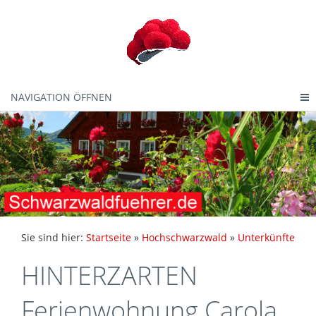
NAVIGATION ÖFFNEN
Sie sind hier:
Startseite
»
Hochschwarzwald
»
Unterkünfte
HINTERZARTEN
Ferienwohnung Carola