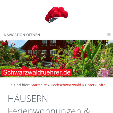
NAVIGATION ÖFFNEN
Sie sind hier:
Startseite
»
Hochschwarzwald
»
Unterkünfte
HÄUSERN
Ferienwohnungen &