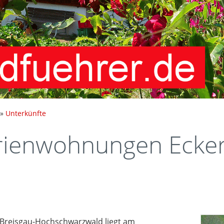
»
Unterkünfte
rienwohnungen Ecke
 Breisgau-Hochschwarzwald liegt am