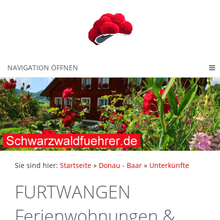
NAVIGATION ÖFFNEN
Sie sind hier:
Startseite
»
Donau - Baar
»
Unterkünfte
FURTWANGEN
Ferienwohnungen &