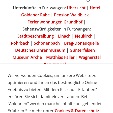
Unterkünfte
in Furtwangen:
Übersicht
|
Hotel
Goldener Rabe
|
Pension Waldblick
|
Ferienwohnungen Grundhof
|
Sehenswürdigkeiten
in Furtwangen:
Stadtbeschreibung
|
Linach
|
Neukirch
|
Rohrbach
|
Schönenbach
|
Breg-Donauquelle
|
Deutsches Uhrenmuseum
|
Günterfelsen
|
Museum Arche
|
Matthias Faller
|
Wagnerstal
Königenhof
|
Wir verwenden Cookies, um unsere Website zu
optimieren und Ihnen das bestmögliche Online-
Erlebnis zu bieten. Mit dem Klick auf "Erlauben"
IMPRESSUM
COOKIES & DATENSCHUTZ
AGB
TOURISMUSHELD
WISSENSWERT
NEWSLETTER
erklären Sie sich damit einverstanden. Bei
INSERIEREN
"Ablehnen" werden manche Inhalte ausgeblendet.
Erfahren Sie mehr unter
Cookies & Datenschutz
Hotels und Ferienwohnungen im Schwarzwald - Urlaub in