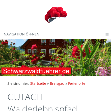
NAVIGATION ÖFFNEN
Sie sind hier:
Startseite
»
Breisgau
»
Ferienorte
GUTACH
Walderlebnispfad