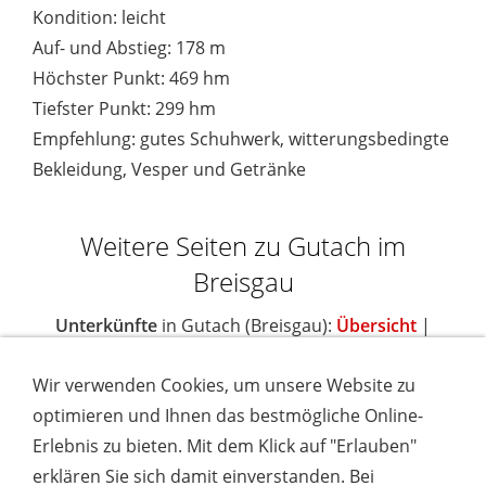
Kondition: leicht
Auf- und Abstieg: 178 m
Höchster Punkt: 469 hm
Tiefster Punkt: 299 hm
Empfehlung: gutes Schuhwerk, witterungsbedingte
Bekleidung, Vesper und Getränke
Weitere Seiten zu Gutach im
Breisgau
Unterkünfte
in Gutach (Breisgau):
Übersicht
|
Schwarzwald-Hotel Silberkönig
|
Wir verwenden Cookies, um unsere Website zu
Schwarzwaldhotel Stollen
|
Sehenswürdigkeiten
in
optimieren und Ihnen das bestmögliche Online-
Gutach (Breisgau):
Ortsbeschreibung
|
Erlebnis zu bieten. Mit dem Klick auf "Erlauben"
Walderlebnispfad Hörnleberg
|
erklären Sie sich damit einverstanden. Bei