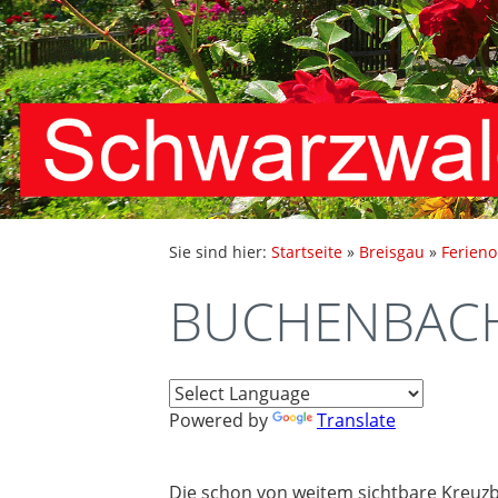
Sie sind hier:
Startseite
»
Breisgau
»
Ferieno
BUCHENBACH 
Powered by
Translate
Die schon von weitem sichtbare Kreuzb