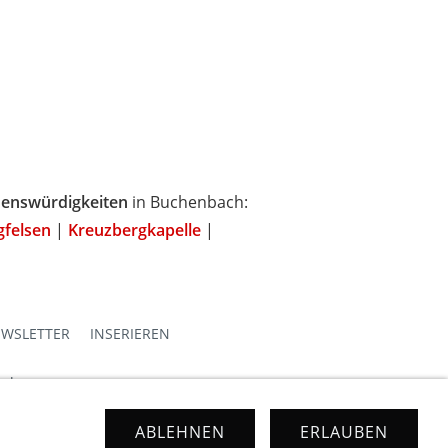
enswürdigkeiten
in Buchenbach:
gfelsen
|
Kreuzbergkapelle
|
WSLETTER
INSERIEREN
emberg
ABLEHNEN
ERLAUBEN