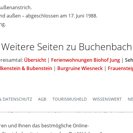
Außenanstrich.
nd außen – abgeschlossen am 17. Juni 1988.
ng.
Weitere Seiten zu Buchenbach
reisamtal:
Übersicht
|
Ferienwohnungen Biohof Jung
|
Seh
lkenstein & Bubenstein
|
Burgruine Wiesneck
|
Frauenstei
& DATENSCHUTZ
AGB
TOURISMUSHELD
WISSENSWERT
NE
s und Ferienwohnungen im Schwarzwald - Urlaub in Baden-Württ
ren und Ihnen das bestmögliche Online-