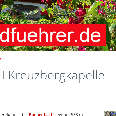
rte
Kreuzbergkapelle
ergkapelle bei
Buchenbach
liegt auf 568 m