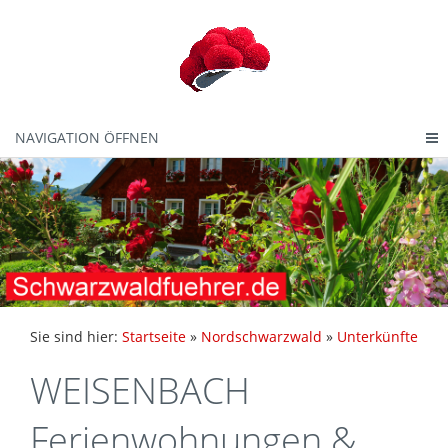
NAVIGATION ÖFFNEN
Sie sind hier:
Startseite
»
Nordschwarzwald
»
Unterkünfte
WEISENBACH
Ferienwohnungen &