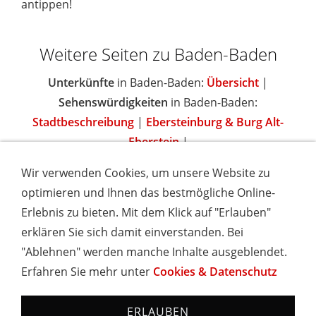
antippen!
Weitere Seiten zu Baden-Baden
Unterkünfte
in Baden-Baden:
Übersicht
|
Sehenswürdigkeiten
in Baden-Baden:
Stadtbeschreibung
|
Ebersteinburg & Burg Alt-
Eberstein
|
Wir verwenden Cookies, um unsere Website zu
optimieren und Ihnen das bestmögliche Online-
Erlebnis zu bieten. Mit dem Klick auf "Erlauben"
IMPRESSUM
COOKIES & DATENSCHUTZ
AGB
TOURISMUSHELD
WISSENSWERT
NEWSLETTER
erklären Sie sich damit einverstanden. Bei
INSERIEREN
"Ablehnen" werden manche Inhalte ausgeblendet.
Erfahren Sie mehr unter
Cookies & Datenschutz
Hotels und Ferienwohnungen im Schwarzwald - Urlaub in
Baden-Württemberg
ERLAUBEN