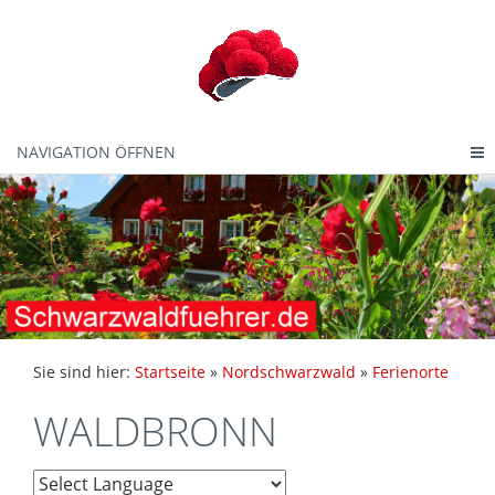
NAVIGATION ÖFFNEN
Sie sind hier:
Startseite
»
Nordschwarzwald
»
Ferienorte
WALDBRONN