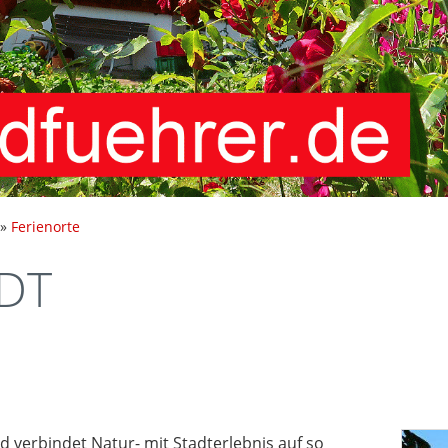
»
Ferienorte
DT
 verbindet Natur- mit Stadterlebnis auf so