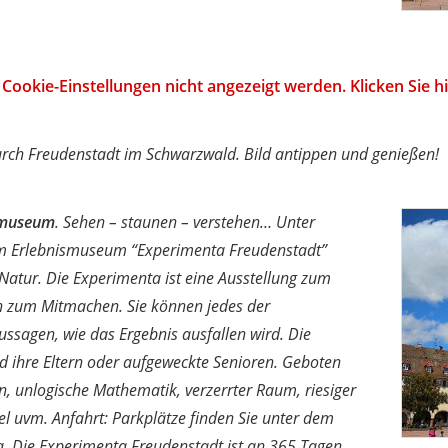
Cookie-Einstellungen nicht angezeigt werden. Klicken Sie 
urch Freudenstadt im Schwarzwald. Bild antippen und genießen!
ismuseum
. Sehen – staunen – verstehen… Unter
im Erlebnismuseum “Experimenta Freudenstadt”
atur. Die Experimenta ist eine Ausstellung zum
h zum Mitmachen. Sie können jedes der
ssagen, wie das Ergebnis ausfallen wird. Die
nd ihre Eltern oder aufgeweckte Senioren. Geboten
n, unlogische Mathematik, verzerrter Raum, riesiger
el uvm. Anfahrt: Parkplätze finden Sie unter dem
. Die Experimenta Freudenstadt ist an 365 Tagen